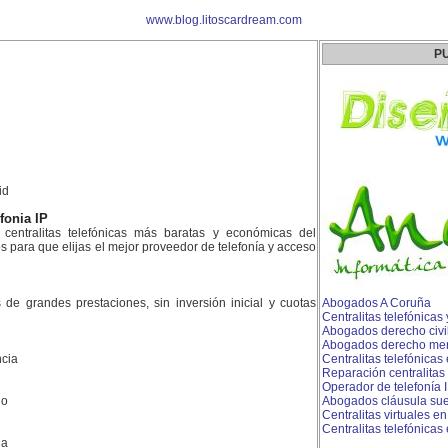
www.blog.litoscardream.com
P
id
efonia IP
centralitas telefónicas más baratas y económicas del
para que elijas el mejor proveedor de telefonía y acceso
es de grandes prestaciones, sin inversión inicial y cuotas
Abogados A Coruña
Centralitas telefónicas
Abogados derecho civi
Abogados derecho merca
cia
Centralitas telefónica
Reparación centralitas
Operador de telefonía I
do
Abogados cláusula sue
Centralitas virtuales en
Centralitas telefónicas
la