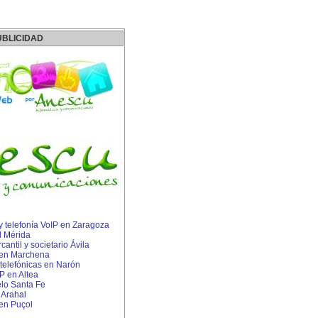
UBLICIDAD
 y telefonía VoIP en Zaragoza
l Mérida
ntil y societario Ávila
s en Marchena
 telefónicas en Narón
P en Altea
lo Santa Fe
 Arahal
 en Puçol