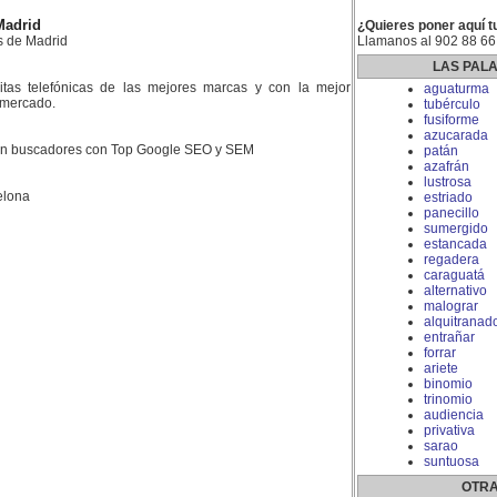
Madrid
¿Quieres poner aquí t
s de Madrid
Llamanos al 902 88 66
LAS PAL
litas telefónicas de las mejores marcas y con la mejor
aguaturma
l mercado.
tubérculo
fusiforme
azucarada
 en buscadores con Top Google SEO y SEM
patán
azafrán
lustrosa
elona
estriado
panecillo
sumergido
estancada
regadera
caraguatá
alternativo
malograr
alquitranad
entrañar
forrar
ariete
binomio
trinomio
audiencia
privativa
sarao
suntuosa
OTRA