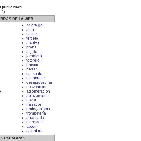
u publicidad?
 25
ABRAS DE LA WEB
solariega
afán
satírica
terceto
archivo
proba
álgido
jornalero
totorero
brusco
herrar
causante
malbaratar
desaprovechar
desvanecer
o
aglomeración
aplazamiento
naval
narrador
protagonismo
trompetería
arrastrada
marejada
apear
calentura
S PALABRAS