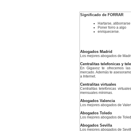
Significado de FORRAR
Hartarse, atiborrarse
Poner forro a algo
enriquecerse.
Abogados Madrid
Los mejores abogados de Madr
Centralitas telefonicas y tel
En Gigavoz te ofrecemos las 
mercado. Además te asesoramos 
a Internet.
Centralitas virtuales
Centralitas telefónicas virtual
mensuales mínimas.
Abogados Valencia
Los mejores abogados de Valen
Abogados Toledo
Los mejores abogados de Tole
Abogados Sevilla
Los mejores abogados de Sevil